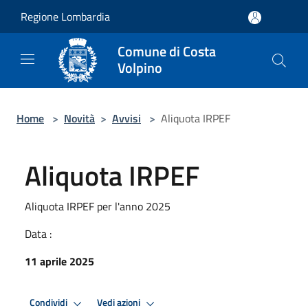
Salta al contenuto principale
Regione Lombardia
Comune di Costa
Volpino
Home
>
Novità
>
Avvisi
>
Aliquota IRPEF
Aliquota IRPEF
Aliquota IRPEF per l'anno 2025
Data :
11 aprile 2025
Condividi
Vedi azioni