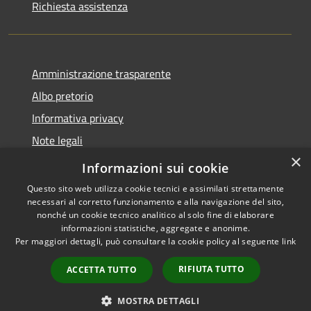
Richiesta assistenza
Amministrazione trasparente
Albo pretorio
Informativa privacy
Note legali
×
Dichiarazione di accessibilità
Informazioni sui cookie
Questo sito web utilizza cookie tecnici e assimilati strettamente
necessari al corretto funzionamento e alla navigazione del sito,
nonché un cookie tecnico analitico al solo fine di elaborare
informazioni statistiche, aggregate e anonime.
RSS
Copyright © 2026 • Comune di
Per maggiori dettagli, può consultare la cookie policy al seguente
link
Accessibilità
Costa Volpino • Powered by
Privacy
Municipium
Accesso
•
RIFIUTA TUTTO
ACCETTA TUTTO
Cookie
redazione
Mappa del sito
MOSTRA DETTAGLI