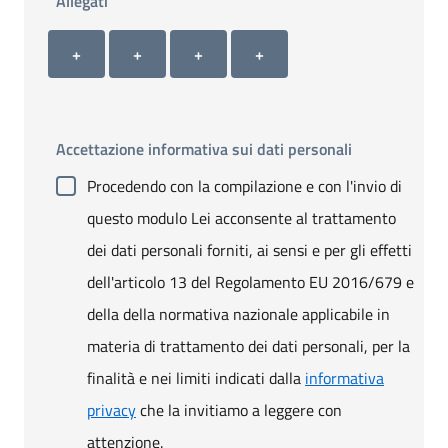
Allegati
Allegato 1
Allegato 2
Allegato 3
Allegato 4
+ Carica allegato 1
+ Carica allegato 2
+ Carica allegato 3
+ Carica allegato 4
+
+
+
+
Accettazione informativa sui dati personali
Procedendo con la compilazione e con l'invio di
questo modulo Lei acconsente al trattamento
dei dati personali forniti, ai sensi e per gli effetti
dell'articolo 13 del Regolamento EU 2016/679 e
della della normativa nazionale applicabile in
materia di trattamento dei dati personali, per la
finalità e nei limiti indicati dalla
informativa
privacy
che la invitiamo a leggere con
attenzione.