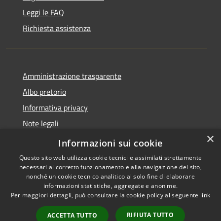
Leggi le FAQ
Richiesta assistenza
Amministrazione trasparente
Albo pretorio
Informativa privacy
Note legali
×
Dichiarazione di accessibilità
Informazioni sui cookie
Questo sito web utilizza cookie tecnici e assimilati strettamente
necessari al corretto funzionamento e alla navigazione del sito,
nonché un cookie tecnico analitico al solo fine di elaborare
informazioni statistiche, aggregate e anonime.
RSS
Copyright © 2026 • Comune di
Per maggiori dettagli, può consultare la cookie policy al seguente
link
Accessibilità
Costa Volpino • Powered by
Privacy
Municipium
Accesso
•
RIFIUTA TUTTO
ACCETTA TUTTO