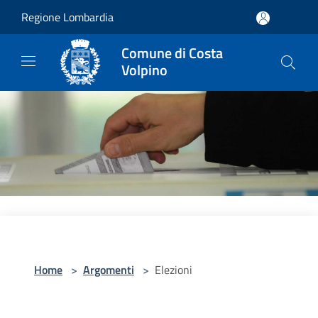
Salta al contenuto principale
Regione Lombardia
Comune di Costa
Volpino
Home
>
Argomenti
>
Elezioni