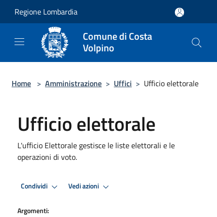
Salta al contenuto principale
Regione Lombardia
Comune di Costa
Volpino
Home
>
Amministrazione
>
Uffici
>
Ufficio elettorale
Ufficio elettorale
L'ufficio Elettorale gestisce le liste elettorali e le
operazioni di voto.
Condividi
Vedi azioni
Argomenti: