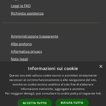
Leggi le FAQ
Richiesta assistenza
Amministrazione trasparente
Albo pretorio
Informativa privacy
Note legali
×
Dichiarazione di accessibilità
Informazioni sui cookie
Questo sito web utilizza cookie tecnici e assimilati strettamente
necessari al corretto funzionamento e alla navigazione del sito,
nonché un cookie tecnico analitico al solo fine di elaborare
informazioni statistiche, aggregate e anonime.
RSS
Copyright © 2026 • Comune di
Per maggiori dettagli, può consultare la cookie policy al seguente
link
Accessibilità
Costa Volpino • Powered by
Privacy
Municipium
Accesso
•
RIFIUTA TUTTO
ACCETTA TUTTO