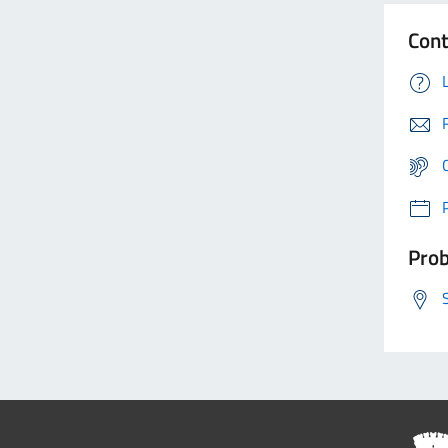
Cont
Prob