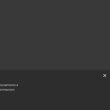
×
nzionamento e
nformazioni