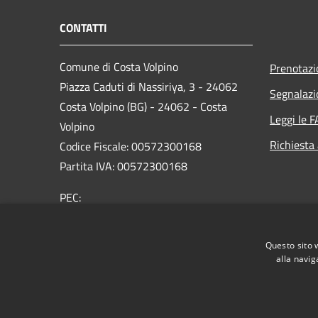
CONTATTI
Comune di Costa Volpino
Prenotaz
Piazza Caduti di Nassiriya, 3 - 24062
Segnalazi
Costa Volpino (BG) - 24062 - Costa
Leggi le 
Volpino
Richiesta
Codice Fiscale: 00572300168
Partita IVA: 00572300168
PEC:
protocollo@pec.comune.costavolpino.bg.it
Centralino Unico: 035/970290
Questo sito 
alla navig