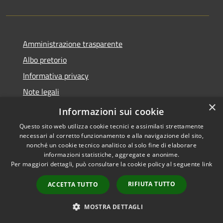
Amministrazione trasparente
Albo pretorio
Informativa privacy
Note legali
×
Dichiarazione di accessibilità
Informazioni sui cookie
Questo sito web utilizza cookie tecnici e assimilati strettamente
necessari al corretto funzionamento e alla navigazione del sito,
nonché un cookie tecnico analitico al solo fine di elaborare
informazioni statistiche, aggregate e anonime.
RSS
Copyright © 2026 • Comune di
Per maggiori dettagli, può consultare la cookie policy al seguente
link
Accessibilità
Costa Volpino • Powered by
Privacy
Municipium
Accesso
•
RIFIUTA TUTTO
ACCETTA TUTTO
Cookie
redazione
Mappa del sito
MOSTRA DETTAGLI