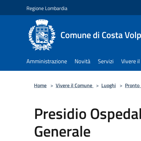
Salta al contenuto principale
Regione Lombardia
Comune di Costa Volp
Amministrazione
Novità
Servizi
Vivere 
Home
>
Vivere il Comune
>
Luoghi
>
Pronto
Presidio Ospedal
Generale