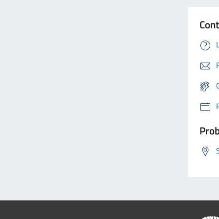
Cont
Prob