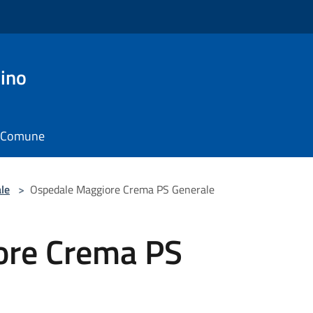
ino
il Comune
le
>
Ospedale Maggiore Crema PS Generale
ore Crema PS