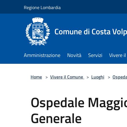
Salta al contenuto principale
Regione Lombardia
Comune di Costa Volp
Amministrazione
Novità
Servizi
Vivere 
Home
>
Vivere il Comune
>
Luoghi
>
Ospeda
Ospedale Maggi
Generale