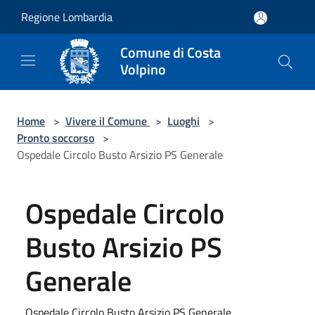
Salta al contenuto principale
Regione Lombardia
Comune di Costa
Volpino
Home
>
Vivere il Comune
>
Luoghi
>
Pronto soccorso
>
Ospedale Circolo Busto Arsizio PS Generale
Ospedale Circolo
Busto Arsizio PS
Generale
Ospedale Circolo Busto Arsizio PS Generale