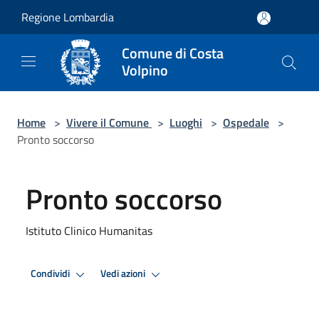
Salta al contenuto principale
Regione Lombardia
Comune di Costa
Volpino
Home
>
Vivere il Comune
>
Luoghi
>
Ospedale
>
Pronto soccorso
Pronto soccorso
Istituto Clinico Humanitas
Condividi
Vedi azioni