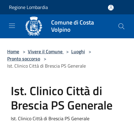
Salta al contenuto principale
Regione Lombardia
Comune di Costa
Volpino
Home
>
Vivere il Comune
>
Luoghi
>
Pronto soccorso
>
Ist. Clinico Città di Brescia PS Generale
Ist. Clinico Città di
Brescia PS Generale
Ist. Clinico Città di Brescia PS Generale