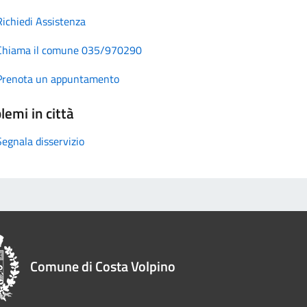
Richiedi Assistenza
Chiama il comune 035/970290
Prenota un appuntamento
lemi in città
Segnala disservizio
Comune di Costa Volpino