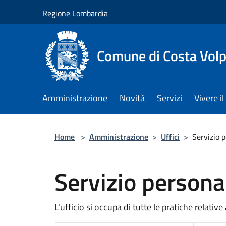
Salta al contenuto principale
Regione Lombardia
Comune di Costa Volp
Amministrazione
Novità
Servizi
Vivere 
Home
>
Amministrazione
>
Uffici
>
Servizio 
Servizio persona
L'ufficio si occupa di tutte le pratiche relati