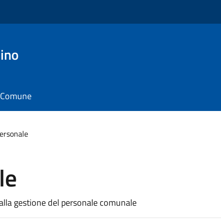
ino
il Comune
personale
le
ve alla gestione del personale comunale