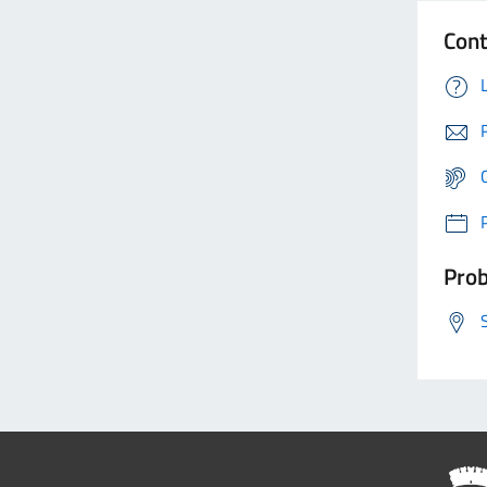
Cont
Prob