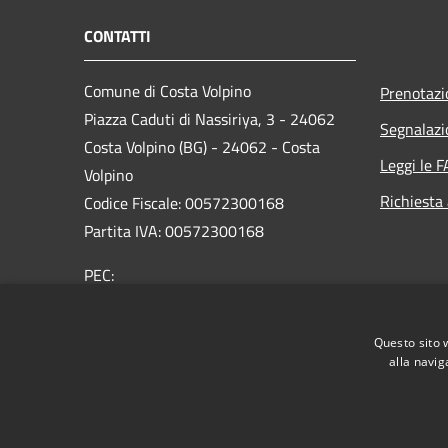
CONTATTI
Comune di Costa Volpino
Prenotaz
Piazza Caduti di Nassiriya, 3 - 24062
Segnalazi
Costa Volpino (BG) - 24062 - Costa
Leggi le 
Volpino
Richiesta
Codice Fiscale: 00572300168
Partita IVA: 00572300168
PEC:
protocollo@pec.comune.costavolpino.bg.it
Centralino Unico: 035/970290
Questo sito 
alla navig