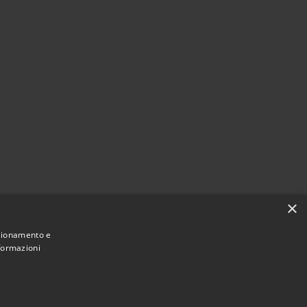
×
nzionamento e
nformazioni