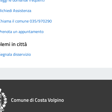
Richiedi Assistenza
Chiama il comune 035/970290
Prenota un appuntamento
lemi in città
Segnala disservizio
Comune di Costa Volpino