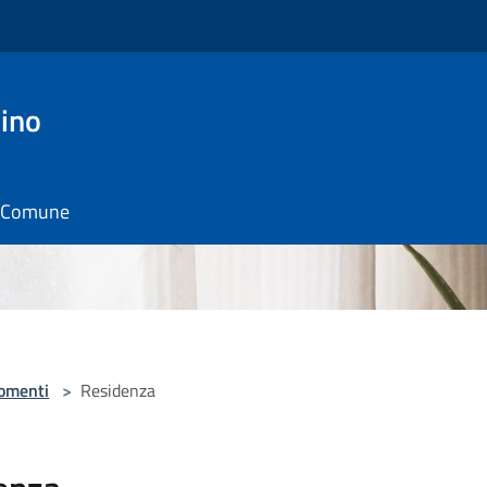
ino
il Comune
omenti
>
Residenza