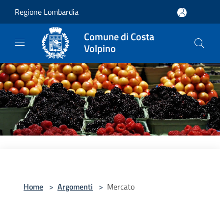
Salta al contenuto principale
Regione Lombardia
Comune di Costa
Volpino
Home
>
Argomenti
>
Mercato