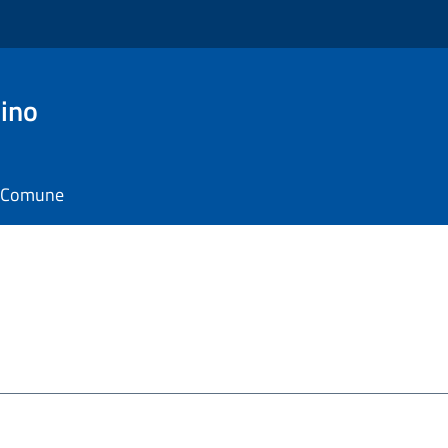
ino
il Comune