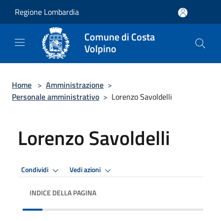
Salta al contenuto principale
Regione Lombardia
Comune di Costa
Volpino
Home
>
Amministrazione
>
Personale amministrativo
>
Lorenzo Savoldelli
Lorenzo Savoldelli
Condividi
Vedi azioni
INDICE DELLA PAGINA