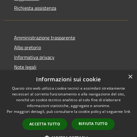
Richiesta assistenza
Amministrazione trasparente
Albo pretorio
Informativa privacy
Note legali
×
Dichiarazione di accessibilità
Informazioni sui cookie
Questo sito web utilizza cookie tecnici e assimilati strettamente
necessari al corretto funzionamento e alla navigazione del sito,
nonché un cookie tecnico analitico al solo fine di elaborare
informazioni statistiche, aggregate e anonime.
RSS
Copyright © 2026 • Comune di
Per maggiori dettagli, può consultare la cookie policy al seguente
link
Accessibilità
Costa Volpino • Powered by
Privacy
Municipium
Accesso
•
RIFIUTA TUTTO
ACCETTA TUTTO
Cookie
redazione
Mappa del sito