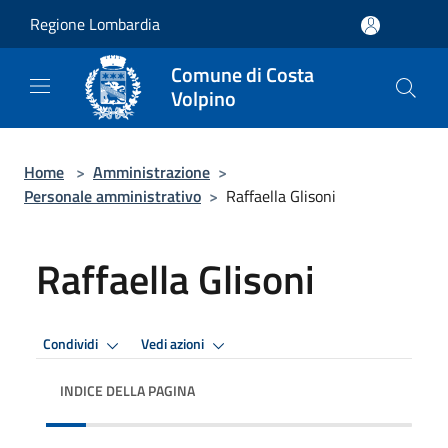
Salta al contenuto principale
Regione Lombardia
Comune di Costa
Volpino
Home
>
Amministrazione
>
Personale amministrativo
>
Raffaella Glisoni
Raffaella Glisoni
Condividi
Vedi azioni
INDICE DELLA PAGINA