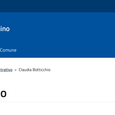
ino
il Comune
trativo
>
Claudia Botticchio
io