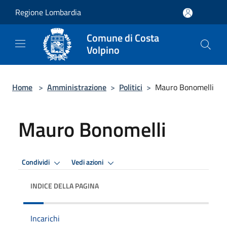
Salta al contenuto principale
Regione Lombardia
Comune di Costa
Volpino
Home
>
Amministrazione
>
Politici
>
Mauro Bonomelli
Mauro Bonomelli
Condividi
Vedi azioni
INDICE DELLA PAGINA
Incarichi