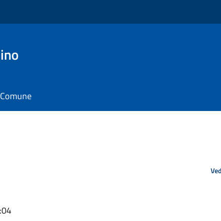
ino
il Comune
Ved
:04