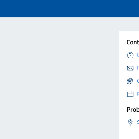
Cont
Prob