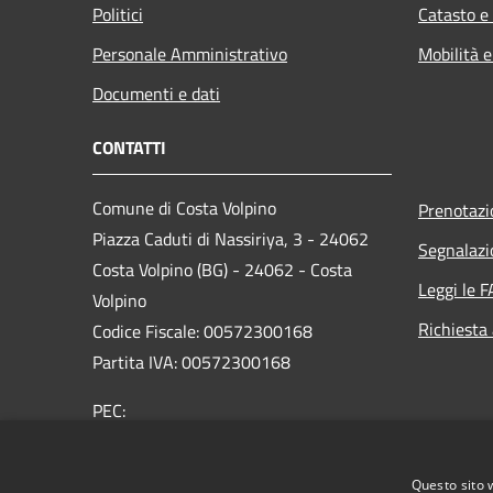
Politici
Catasto e
Personale Amministrativo
Mobilità e
Documenti e dati
CONTATTI
Comune di Costa Volpino
Prenotaz
Piazza Caduti di Nassiriya, 3 - 24062
Segnalazi
Costa Volpino (BG) - 24062 - Costa
Leggi le 
Volpino
Richiesta
Codice Fiscale: 00572300168
Partita IVA: 00572300168
PEC:
protocollo@pec.comune.costavolpino.bg.it
Centralino Unico: 035/970290
Questo sito 