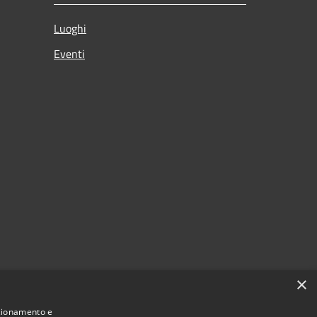
Luoghi
Eventi
×
nzionamento e