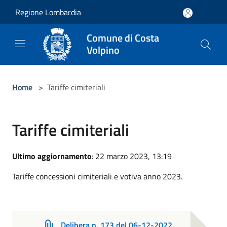
Salta al contenuto principale
Regione Lombardia
Comune di Costa
Volpino
Home
>
Tariffe cimiteriali
Tariffe cimiteriali
Ultimo aggiornamento
: 22 marzo 2023, 13:19
Tariffe concessioni cimiteriali e votiva anno 2023.
Delibera n. 173 del 06-12-2022