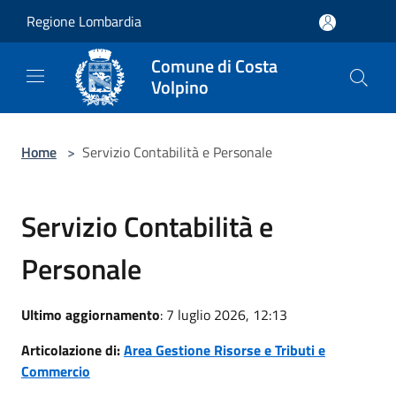
Salta al contenuto principale
Regione Lombardia
Comune di Costa
Volpino
Home
>
Servizio Contabilità e Personale
Servizio Contabilità e
Personale
Ultimo aggiornamento
: 7 luglio 2026, 12:13
Articolazione di:
Area Gestione Risorse e Tributi e
Commercio