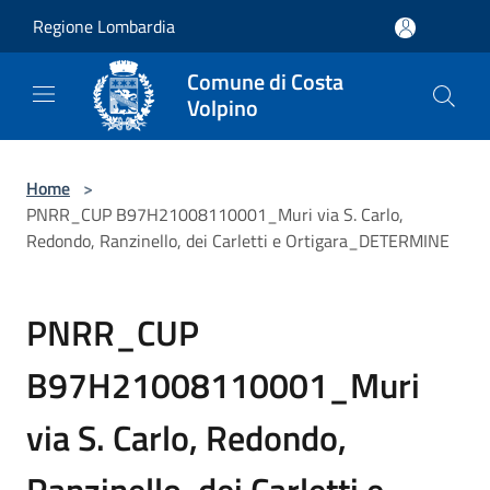
Salta al contenuto principale
Regione Lombardia
Comune di Costa
Volpino
Home
>
PNRR_CUP B97H21008110001_Muri via S. Carlo,
Redondo, Ranzinello, dei Carletti e Ortigara_DETERMINE
PNRR_CUP
B97H21008110001_Muri
via S. Carlo, Redondo,
Ranzinello, dei Carletti e