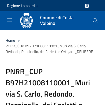
Salta al contenuto principale
Regione Lombardia
Comune di Costa
Volpino
Home
>
PNRR_CUP B97H21008110001_Muri via S. Carlo,
Redondo, Ranzinello, dei Carletti e Ortigara_DELIBERE
PNRR_CUP
B97H21008110001_Muri
via S. Carlo, Redondo,
Ranzinello, dei Carletti e