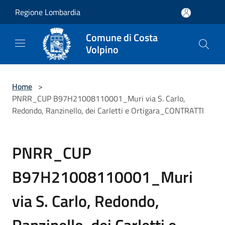
Salta al contenuto principale
Regione Lombardia
Comune di Costa
Volpino
Home
>
PNRR_CUP B97H21008110001_Muri via S. Carlo,
Redondo, Ranzinello, dei Carletti e Ortigara_CONTRATTI
PNRR_CUP
B97H21008110001_Muri
via S. Carlo, Redondo,
Ranzinello, dei Carletti e