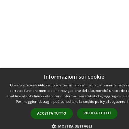
Informazioni sui cookie
Questo sito web utilizza cookie tecnici e assimilati strettamente necess
corretto funzionamento e alla navigazione del sito, nonché un cookie t
analitico al solo fine di elaborare informazioni statistiche, aggregate e 
Per maggiori dettagli, può consultare la cookie policy al seguente
l
RIFIUTA TUTTO
ACCETTA TUTTO
MOSTRA DETTAGLI