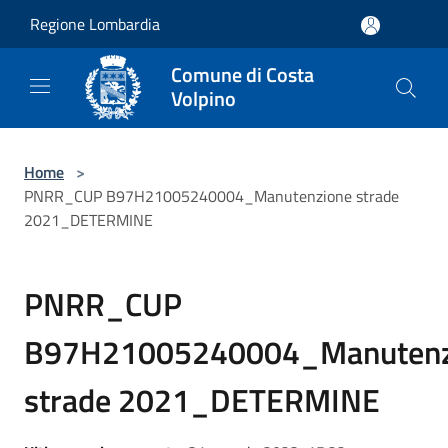
Salta al contenuto principale
Regione Lombardia
Comune di Costa
Volpino
Home
>
PNRR_CUP B97H21005240004_Manutenzione strade
2021_DETERMINE
PNRR_CUP
B97H21005240004_Manutenz
strade 2021_DETERMINE