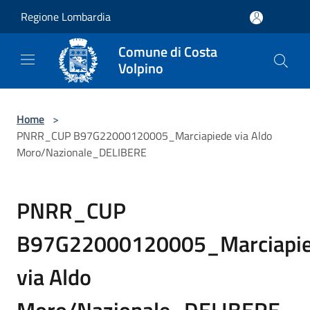
Salta al contenuto principale
Regione Lombardia
Comune di Costa
Volpino
Home
>
PNRR_CUP B97G22000120005_Marciapiede via Aldo
Moro/Nazionale_DELIBERE
PNRR_CUP
B97G22000120005_Marciapi
via Aldo
Moro/Nazionale_DELIBERE