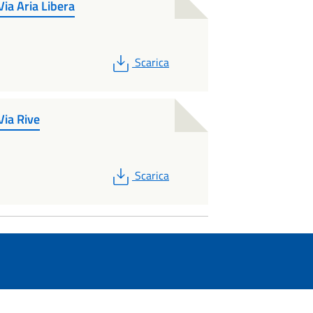
ia Aria Libera
PDF
Scarica
Via Rive
PDF
Scarica