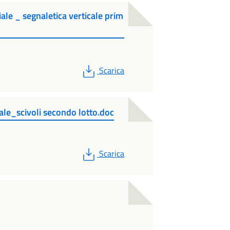
 _ segnaletica verticale prim
PDF
Scarica
le_scivoli secondo lotto.doc
PDF
Scarica