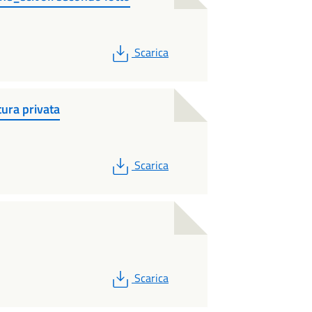
PDF
Scarica
ura privata
PDF
Scarica
PDF
Scarica