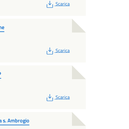
PDF
Scarica
he
PDF
Scarica
P
PDF
Scarica
a s. Ambrogio