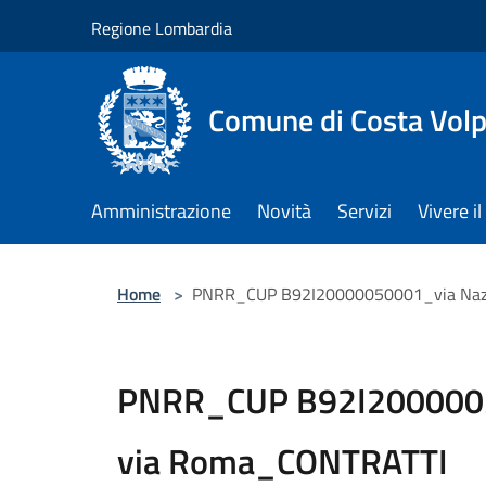
Salta al contenuto principale
Regione Lombardia
Comune di Costa Volp
Amministrazione
Novità
Servizi
Vivere 
Home
>
PNRR_CUP B92I20000050001_via Naz
PNRR_CUP B92I2000005
via Roma_CONTRATTI