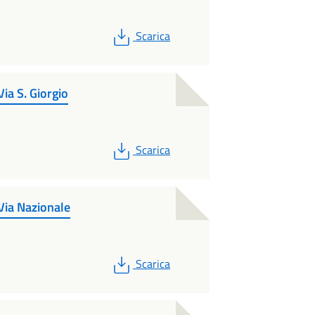
PDF
Scarica
ia S. Giorgio
PDF
Scarica
Via Nazionale
PDF
Scarica