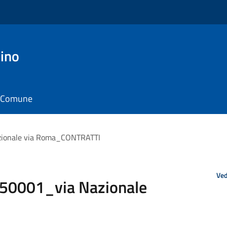
ino
il Comune
ionale via Roma_CONTRATTI
Ved
0001_via Nazionale