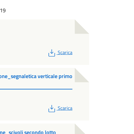
:19
PDF
Scarica
e_segnaletica verticale primo
PDF
Scarica
ne_scivoli secondo lotto