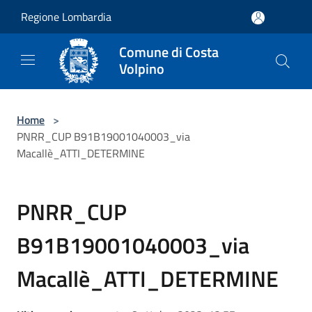
Salta al contenuto principale
Regione Lombardia
Comune di Costa
Volpino
Home
>
PNRR_CUP B91B19001040003_via
Macallè_ATTI_DETERMINE
PNRR_CUP
B91B19001040003_via
Macallè_ATTI_DETERMINE