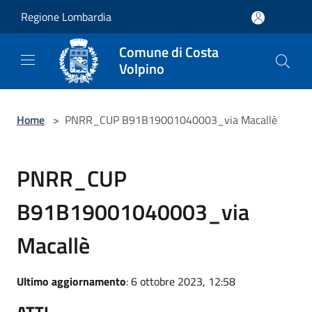
Salta al contenuto principale
Regione Lombardia
Comune di Costa
Volpino
Home
>
PNRR_CUP B91B19001040003_via Macallè
PNRR_CUP
B91B19001040003_via
Macallè
Ultimo aggiornamento
: 6 ottobre 2023, 12:58
ATTI