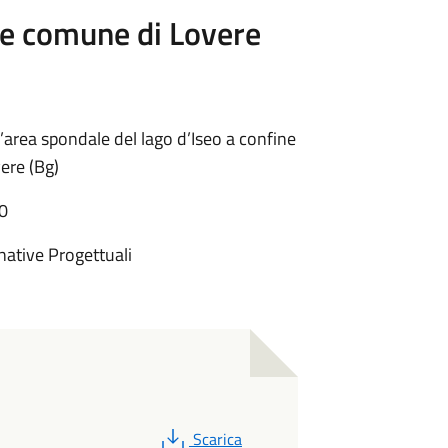
 e comune di Lovere
l’area spondale del lago d’Iseo a confine
ere (Bg)
50
native Progettuali
PDF
Scarica