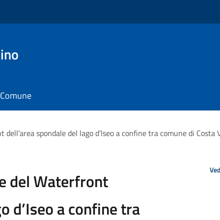
ino
il Comune
nt dell’area spondale del lago d’Iseo a confine tra comune di Costa
Ved
ne del Waterfront
o d’Iseo a confine tra