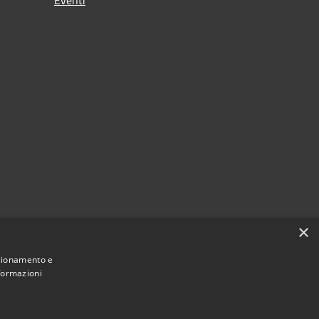
×
nzionamento e
nformazioni