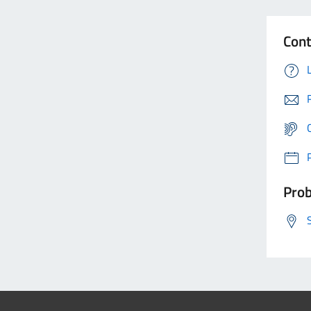
Cont
Prob