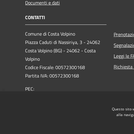
Documenti e dati
CONTATTI
Comune di Costa Volpino
Prenotaz
Piazza Caduti di Nassiriya, 3 - 24062
Segnalazi
Costa Volpino (BG) - 24062 - Costa
Leggi le 
Volpino
Richiesta
Codice Fiscale: 00572300168
Partita IVA: 00572300168
PEC:
protocollo@pec.comune.costavolpino.bg.it
Centralino Unico: 035/970290
Questo sito 
alla navig