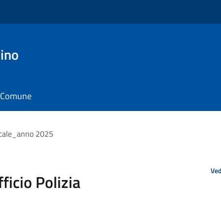
ino
il Comune
Locale_anno 2025
Ved
ficio Polizia