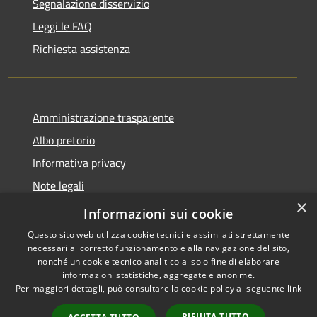
Segnalazione disservizio
Leggi le FAQ
Richiesta assistenza
Amministrazione trasparente
Albo pretorio
Informativa privacy
Note legali
×
Dichiarazione di accessibilità
Informazioni sui cookie
Questo sito web utilizza cookie tecnici e assimilati strettamente
necessari al corretto funzionamento e alla navigazione del sito,
nonché un cookie tecnico analitico al solo fine di elaborare
informazioni statistiche, aggregate e anonime.
RSS
Copyright © 2026 • Comune di
Per maggiori dettagli, può consultare la cookie policy al seguente
link
Accessibilità
Costa Volpino • Powered by
Privacy
Municipium
Accesso
•
RIFIUTA TUTTO