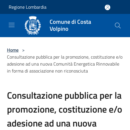
Salta al contenuto principale
Regione Lombardia
Comune di Costa
Volpino
Home
>
Consultazione pubblica per la promozione, costituzione e/o
adesione ad una nuova Comunità Energetica Rinnovabile
in forma di associazione non riconosciuta
Consultazione pubblica per la
promozione, costituzione e/o
adesione ad una nuova