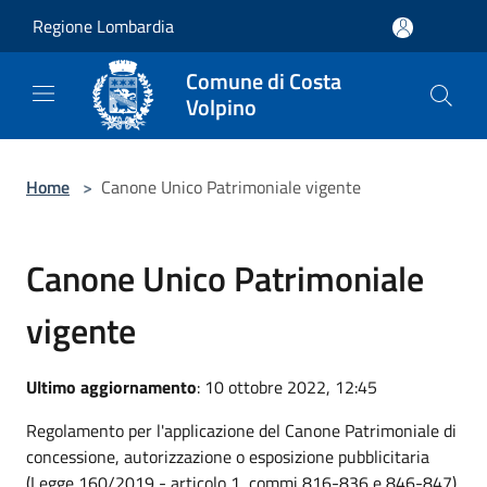
Salta al contenuto principale
Regione Lombardia
Comune di Costa
Volpino
Home
>
Canone Unico Patrimoniale vigente
Canone Unico Patrimoniale
vigente
Ultimo aggiornamento
: 10 ottobre 2022, 12:45
Regolamento per l'applicazione del Canone Patrimoniale di
concessione, autorizzazione o esposizione pubblicitaria
(Legge 160/2019 - articolo 1, commi 816-836 e 846-847)