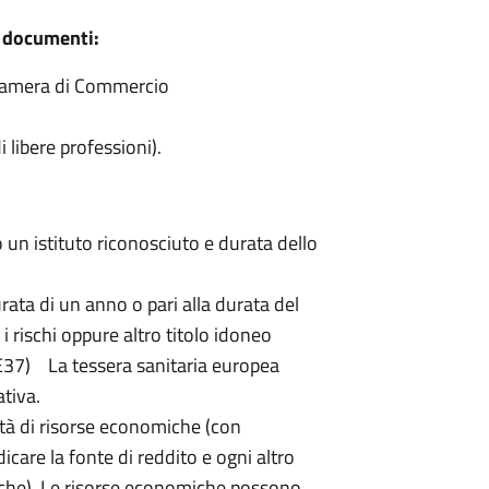
i documenti:
a Camera di Commercio
i libere professioni).
o un istituto riconosciuto e durata dello
urata di un anno o pari alla durata del
 i rischi oppure altro titolo idoneo
E37) La tessera sanitaria europea
ativa.
tà di risorse economiche (con
care la fonte di reddito e ogni altro
fiche). Le risorse economiche possono