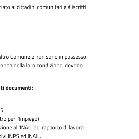
iato ai cittadini comunitari già iscritti
 altro Comune e non sono in possesso
econda della loro condizione, devono
.
nti documenti:
PS
ro per l'Impiego)
ione all'INAIL del rapporto di lavoro
tivi INPS ed INAIL.