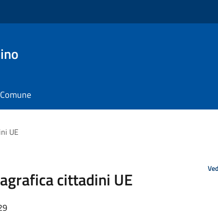
ino
il Comune
ini UE
Ved
agrafica cittadini UE
29