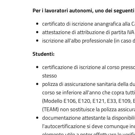
Per i lavoratori autonomi, uno dei seguent
certificato di iscrizione anangrafica all
attestazione di attribuzione di partita IVA
iscrizione all'albo professionale (in caso d
Studenti:
certificazione di iscrizione al corso press
stesso
polizza di assicurazione sanitaria della d
corso se inferiore all'anno che copra tutti
(Modello E106, E120, E121, E33, E109, 
(TEAM) non sostituisce la polizza assicur
documentazione attestante la disponibili
l'autocertificazione si deve comunque indi
elemento utile a poter effettuare le veri