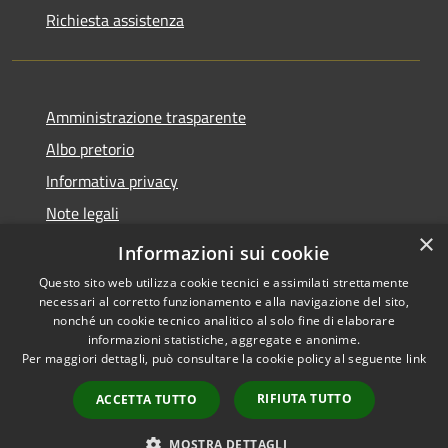
Richiesta assistenza
Amministrazione trasparente
Albo pretorio
Informativa privacy
Note legali
×
Dichiarazione di accessibilità
Informazioni sui cookie
Questo sito web utilizza cookie tecnici e assimilati strettamente
necessari al corretto funzionamento e alla navigazione del sito,
nonché un cookie tecnico analitico al solo fine di elaborare
informazioni statistiche, aggregate e anonime.
RSS
Copyright © 2026 • Comune di
Per maggiori dettagli, può consultare la cookie policy al seguente
link
Accessibilità
Costa Volpino • Powered by
Privacy
Municipium
Accesso
•
RIFIUTA TUTTO
ACCETTA TUTTO
Cookie
redazione
Mappa del sito
MOSTRA DETTAGLI