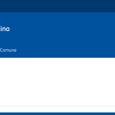
ino
il Comune