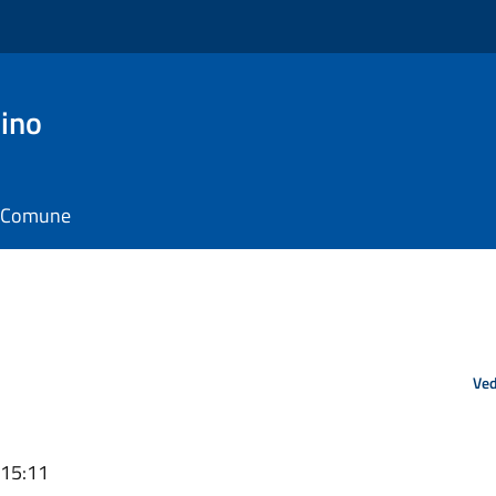
ino
il Comune
Ved
 15:11