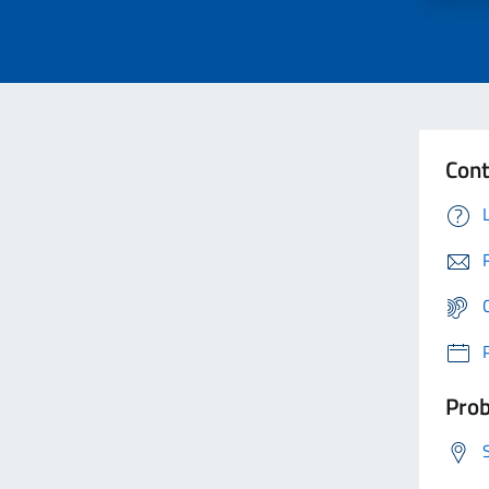
Cont
Prob