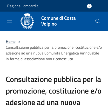
Salta al contenuto principale
Regione Lombardia
Comune di Costa
Volpino
Home
>
Consultazione pubblica per la promozione, costituzione e/o
adesione ad una nuova Comunità Energetica Rinnovabile
in forma di associazione non riconosciuta
Consultazione pubblica per la
promozione, costituzione e/o
adesione ad una nuova