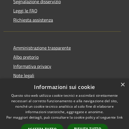
Segnalazione disservizio
Leggi le FAQ
Richiesta assistenza
Amministrazione trasparente
Albo pretorio
Informativa privacy
Note legali
×
Dichiarazione di accessibilità
Informazioni sui cookie
Questo sito web utilizza cookie tecnici e assimilati strettamente
necessari al corretto funzionamento e alla navigazione del sito,
nonché un cookie tecnico analitico al solo fine di elaborare
informazioni statistiche, aggregate e anonime.
RSS
Copyright © 2026 • Comune di
Per maggiori dettagli, può consultare la cookie policy al seguente
link
Accessibilità
Costa Volpino • Powered by
Privacy
Municipium
Accesso
•
RIFIUTA TUTTO