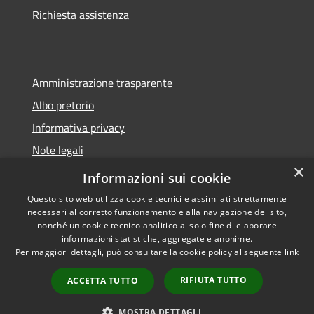
Richiesta assistenza
Amministrazione trasparente
Albo pretorio
Informativa privacy
Note legali
×
Dichiarazione di accessibilità
Informazioni sui cookie
Questo sito web utilizza cookie tecnici e assimilati strettamente
necessari al corretto funzionamento e alla navigazione del sito,
nonché un cookie tecnico analitico al solo fine di elaborare
informazioni statistiche, aggregate e anonime.
RSS
Copyright © 2026 • Comune di
Per maggiori dettagli, può consultare la cookie policy al seguente
link
Accessibilità
Costa Volpino • Powered by
Privacy
Municipium
Accesso
•
RIFIUTA TUTTO
ACCETTA TUTTO
Cookie
redazione
Mappa del sito
MOSTRA DETTAGLI