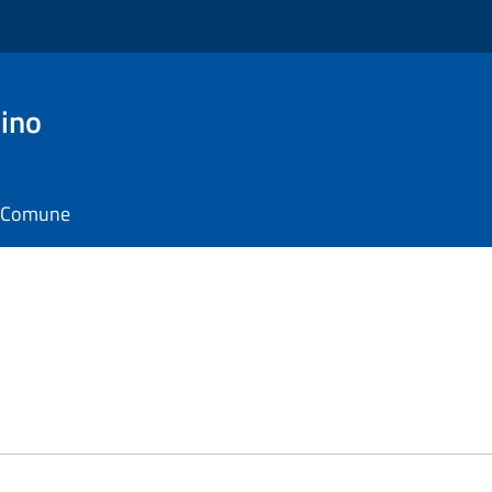
ino
il Comune