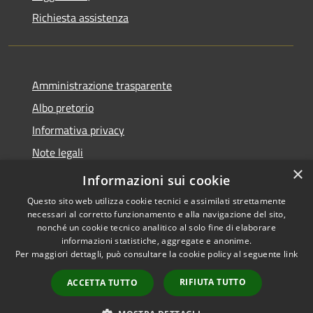
Richiesta assistenza
Amministrazione trasparente
Albo pretorio
Informativa privacy
Note legali
×
Dichiarazione di accessibilità
Informazioni sui cookie
Questo sito web utilizza cookie tecnici e assimilati strettamente
necessari al corretto funzionamento e alla navigazione del sito,
nonché un cookie tecnico analitico al solo fine di elaborare
informazioni statistiche, aggregate e anonime.
RSS
Copyright © 2026 • Comune di
Per maggiori dettagli, può consultare la cookie policy al seguente
link
Accessibilità
Costa Volpino • Powered by
Privacy
Municipium
Accesso
•
RIFIUTA TUTTO
ACCETTA TUTTO
Cookie
redazione
Mappa del sito