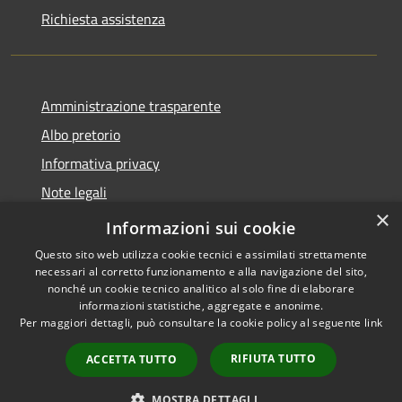
Richiesta assistenza
Amministrazione trasparente
Albo pretorio
Informativa privacy
Note legali
×
Dichiarazione di accessibilità
Informazioni sui cookie
Questo sito web utilizza cookie tecnici e assimilati strettamente
necessari al corretto funzionamento e alla navigazione del sito,
nonché un cookie tecnico analitico al solo fine di elaborare
informazioni statistiche, aggregate e anonime.
RSS
Copyright © 2026 • Comune di
Per maggiori dettagli, può consultare la cookie policy al seguente
link
Accessibilità
Costa Volpino • Powered by
Privacy
Municipium
Accesso
•
RIFIUTA TUTTO
ACCETTA TUTTO
Cookie
redazione
Mappa del sito
MOSTRA DETTAGLI