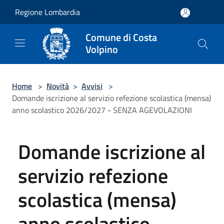
Salta al contenuto principale
Regione Lombardia
Comune di Costa
Volpino
Home
>
Novità
>
Avvisi
>
Domande iscrizione al servizio refezione scolastica (mensa)
anno scolastico 2026/2027 - SENZA AGEVOLAZIONI
Domande iscrizione al
servizio refezione
scolastica (mensa)
anno scolastico