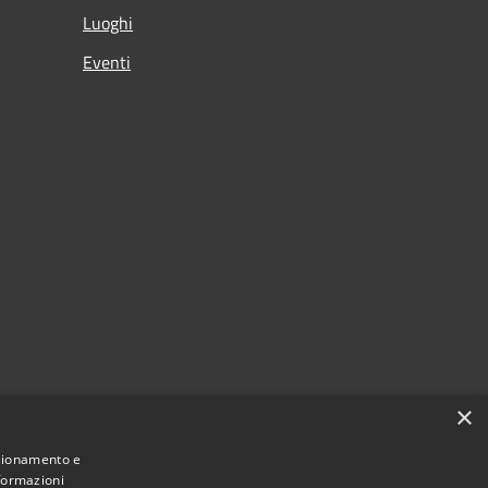
Luoghi
Eventi
×
nzionamento e
nformazioni