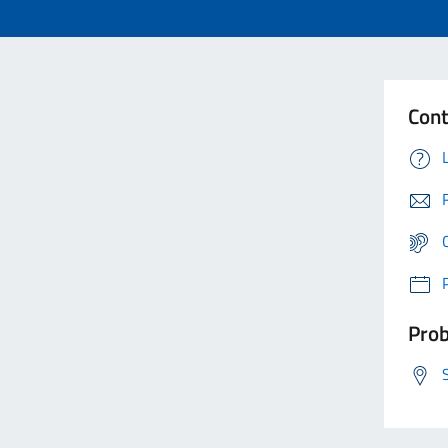
Cont
Prob