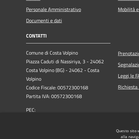
Personale Amministrativo
Mobilità e
Documenti e dati
CONTATTI
Comune di Costa Volpino
Prenotaz
Piazza Caduti di Nassiriya, 3 - 24062
Segnalazi
Costa Volpino (BG) - 24062 - Costa
Leggi le 
Volpino
Richiesta
Codice Fiscale: 00572300168
Partita IVA: 00572300168
PEC:
protocollo@pec.comune.costavolpino.bg.it
Centralino Unico: 035/970290
Questo sito 
alla navig