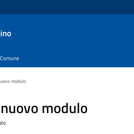
ino
il Comune
 nuovo modulo
i nuovo modulo
ato