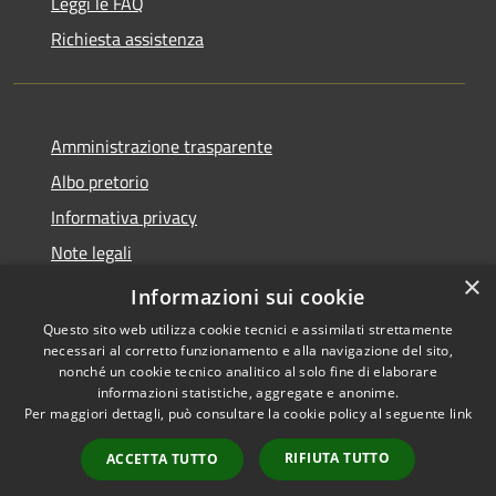
Leggi le FAQ
Richiesta assistenza
Amministrazione trasparente
Albo pretorio
Informativa privacy
Note legali
×
Dichiarazione di accessibilità
Informazioni sui cookie
Questo sito web utilizza cookie tecnici e assimilati strettamente
necessari al corretto funzionamento e alla navigazione del sito,
nonché un cookie tecnico analitico al solo fine di elaborare
informazioni statistiche, aggregate e anonime.
RSS
Copyright © 2026 • Comune di
Per maggiori dettagli, può consultare la cookie policy al seguente
link
Accessibilità
Costa Volpino • Powered by
Privacy
Municipium
Accesso
•
RIFIUTA TUTTO
ACCETTA TUTTO
Cookie
redazione