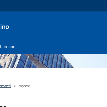
ino
il Comune
omenti
>
Imprese